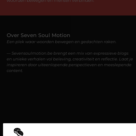
woorden bewegen en mensen verbinden.
Over Seven Soul Motion
Een plek waar woorden bewegen en gedachten raken.
— Sevensoulmotion.be brengt een mix van expressieve blogs
en unieke verhalen vol beleving, creativiteit en reflectie. Laat je
inspireren door uiteenlopende perspectieven en meeslepende
content.