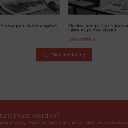
 Antwerpen als verlengstuk
Flexibel een printer huren 
k
juiste A3 printer kiezen
Lees verder ➜
Dienstverlening
rteld moet worden?
luisteren graag. Neem contact met ons op – laten we samen bou