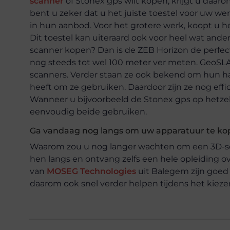
scanner
of Stonex gps wilt kopen, krijgt u daar
bent u zeker dat u het juiste toestel voor uw w
in hun aanbod. Voor het grotere werk, koopt u 
Dit toestel kan uiteraard ook voor heel wat and
scanner kopen? Dan is de ZEB Horizon de perfec
nog steeds tot wel 100 meter ver meten. GeoSL
scanners. Verder staan ze ook bekend om hun h
heeft om ze gebruiken. Daardoor zijn ze nog eff
Wanneer u bijvoorbeeld de Stonex gps op hetze
eenvoudig beide gebruiken.
Ga vandaag nog langs om uw apparatuur te ko
Waarom zou u nog langer wachten om een 3D-sc
hen langs en ontvang zelfs een hele opleiding 
van
MOSEG Technologies
uit Balegem zijn goed
daarom ook snel verder helpen tijdens het kieze