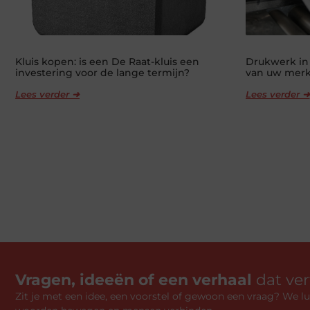
Kluis kopen: is een De Raat-kluis een
Drukwerk in
investering voor de lange termijn?
van uw mer
Lees verder ➜
Lees verder ➜
Vragen, ideeën of een verhaal
dat ve
Zit je met een idee, een voorstel of gewoon een vraag? We 