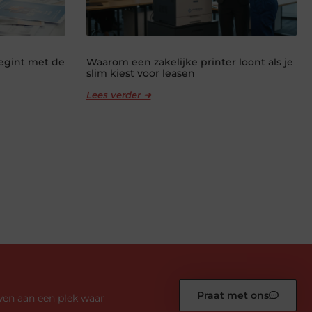
begint met de
Waarom een zakelijke printer loont als je
slim kiest voor leasen
Lees verder ➜
Praat met ons
wen aan een plek waar