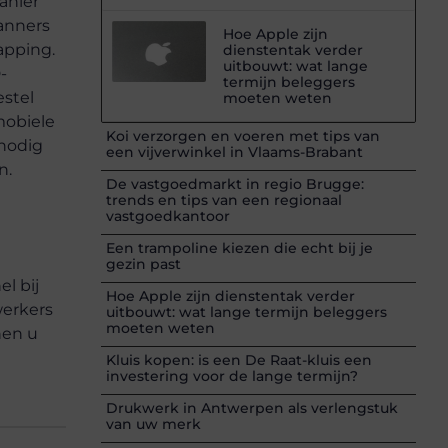
anier
canners
Hoe Apple zijn
apping.
dienstentak verder
uitbouwt: wat lange
-
termijn beleggers
estel
moeten weten
mobiele
Koi verzorgen en voeren met tips van
 nodig
een vijverwinkel in Vlaams-Brabant
n.
De vastgoedmarkt in regio Brugge:
trends en tips van een regionaal
vastgoedkantoor
Een trampoline kiezen die echt bij je
gezin past
l bij
Hoe Apple zijn dienstentak verder
werkers
uitbouwt: wat lange termijn beleggers
moeten weten
nen u
Kluis kopen: is een De Raat-kluis een
investering voor de lange termijn?
Drukwerk in Antwerpen als verlengstuk
van uw merk