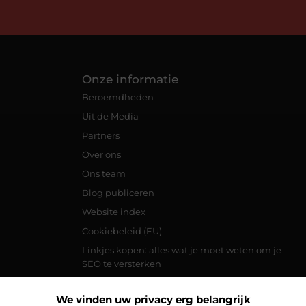
Onze informatie
Beroemdheden
Uit de Media
Partners
Over ons
Ons team
Blog publiceren
Website index
Cookiebeleid (EU)
Linkjes kopen: alles wat je moet weten om je
SEO te versterken
Geld online verdienen: jouw complete gids om
een duurzaam inkomen op te bouwen via het
We vinden uw privacy erg belangrijk