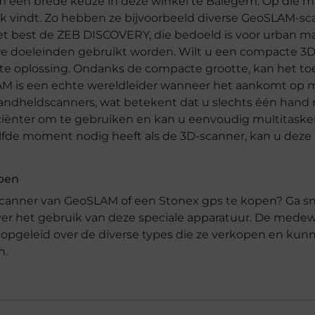
om een brede keuze in deze winkel te Balegem. Op die m
erk vindt. Zo hebben ze bijvoorbeeld diverse GeoSLAM-s
het best de ZEB DISCOVERY, die bedoeld is voor urban m
ere doeleinden gebruikt worden. Wilt u een compacte 3D
te oplossing. Ondanks de compacte grootte, kan het to
AM is een echte wereldleider wanneer het aankomt op 
andheldscanners, wat betekent dat u slechts één hand
iciënter om te gebruiken en kan u eenvoudig multitaske
lfde moment nodig heeft als de 3D-scanner, kan u deze
pen
anner van GeoSLAM of een Stonex gps te kopen? Ga sne
over het gebruik van deze speciale apparatuur. De mede
 opgeleid over de diverse types die ze verkopen en kun
n.