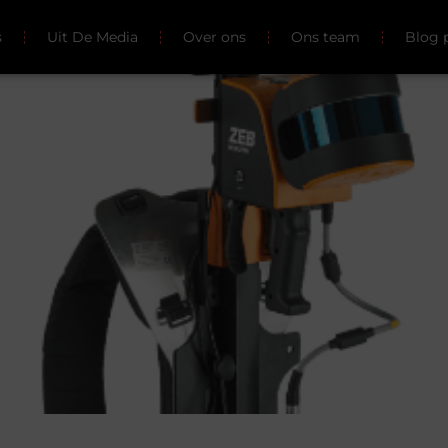
s
Uit De Media
Over ons
Ons team
Blog 