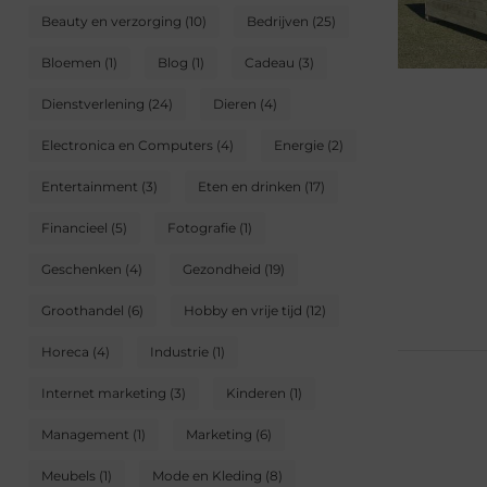
Beauty en verzorging
(10)
Bedrijven
(25)
Bloemen
(1)
Blog
(1)
Cadeau
(3)
Dienstverlening
(24)
Dieren
(4)
Electronica en Computers
(4)
Energie
(2)
Entertainment
(3)
Eten en drinken
(17)
Financieel
(5)
Fotografie
(1)
Geschenken
(4)
Gezondheid
(19)
Groothandel
(6)
Hobby en vrije tijd
(12)
Horeca
(4)
Industrie
(1)
Internet marketing
(3)
Kinderen
(1)
Management
(1)
Marketing
(6)
Meubels
(1)
Mode en Kleding
(8)