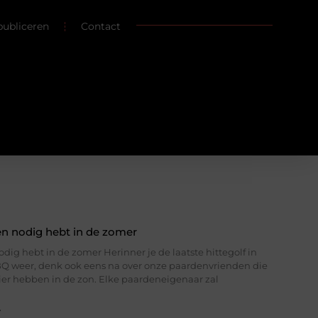
publiceren
Contact
n nodig hebt in de zomer
ig hebt in de zomer Herinner je de laatste hittegolf in
BQ weer, denk ook eens na over onze paardenvrienden die
zier hebben in de zon. Elke paardeneigenaar zal
»