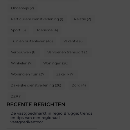
Onderwijs
(2)
Particuliere dienstverlening
(1)
Relatie
(2)
Sport
(5)
Toerisme
(4)
Tuin en buitenleven
(43)
Vakantie
(6)
Verbouwen
(8)
Vervoer en transport
(3)
Winkelen
(7)
Woningen
(26)
Woning en Tuin
(37)
Zakelijk
(7)
Zakelijke dienstverlening
(26)
Zorg
(4)
ZZP
(1)
RECENTE BERICHTEN
De vastgoedmarkt in regio Brugge: trends
en tips van een regionaal
vastgoedkantoor