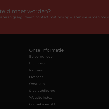
rteld moet worden?
luisteren graag. Neem contact met ons op – laten we samen bou
Onze informatie
Beroemdheden
Uit de Media
Partners
Over ons
Ons team
Blog publiceren
Website index
Cookiebeleid (EU)