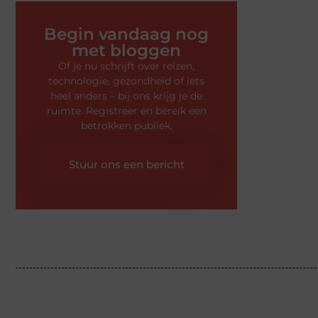
Begin vandaag nog
met bloggen
Of je nu schrijft over reizen,
technologie, gezondheid of iets
heel anders – bij ons krijg je de
ruimte. Registreer en bereik een
betrokken publiek.
Stuur ons een bericht