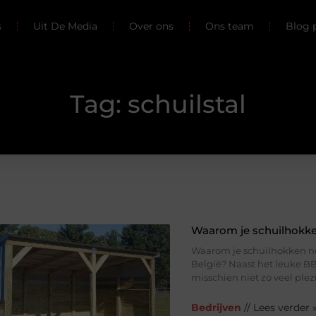
s
Uit De Media
Over ons
Ons team
Blog 
Tag: schuilstal
Waarom je schuilhokke
Waarom je schuilhokken nod
België? Naast het leuke B
misschien niet zo veel ple
Bedrijven
// Lees verder 