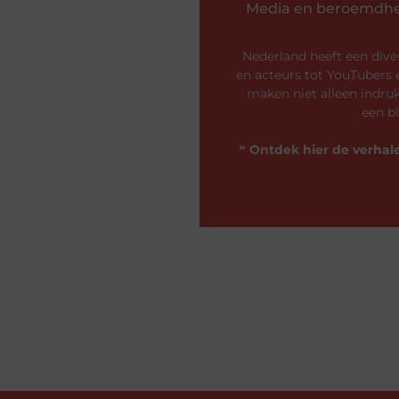
Media en beroemdhe
Nederland heeft een div
en acteurs tot YouTubers 
maken niet alleen indru
een b
❝
Ontdek hier de verhale