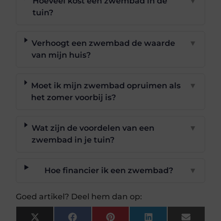
Hoeveel kost een zwembad in de
▼
tuin?
Verhoogt een zwembad de waarde
▼
van mijn huis?
Moet ik mijn zwembad opruimen als
▼
het zomer voorbij is?
Wat zijn de voordelen van een
▼
zwembad in je tuin?
Hoe financier ik een zwembad?
▼
Goed artikel? Deel hem dan op:
X
Facebook
Pinterest
LinkedIn
Email