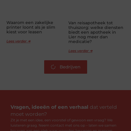
Waarom een zakelijke
Van reisapotheek tot
printer loont als je slim
thuiszorg: welke diensten
kiest voor leasen
biedt een apotheek in
Lier nog meer dan
Lees verder ➜
medicatie?
Lees verder ➜
Bedrijven
Vragen, ideeën of een verhaal
dat verteld
moet worden?
Zit je met een idee, een voorstel of gewoon een vraag? We
luisteren graag. Neem contact met ons op – laten we samen
bouwen aan een plek waar woorden bewegen en mensen