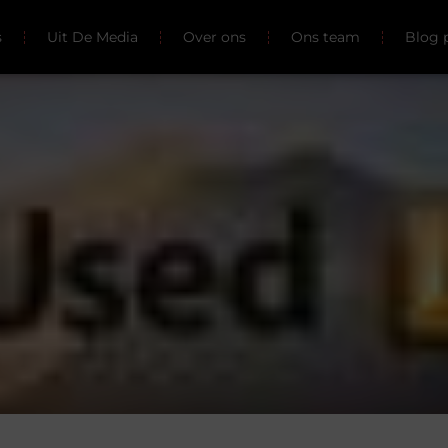
s
Uit De Media
Over ons
Ons team
Blog 