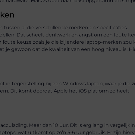
p de hardware. MacOs doet daarnaast opgeruimd en simpe
aken
en tussen al die verschillende merken en specificaties.
dellen. Dat scheelt denkwerk en angst om een foute ke
 foute keuze zoals je die bij andere laptop-merken zou
 je gewoon dat de kwaliteit van een hoog niveau is. Hi
g
ot in tegenstelling bij een Windows laptop, waar je die 
em. Dit komt doordat Apple het iOS platform zo heeft
ulading. Meer dan 10 uur. Dit is erg lang in vergelijki
ops, wat uitkomt op zo’n 5-6 uur gebruik. Er zijn hier