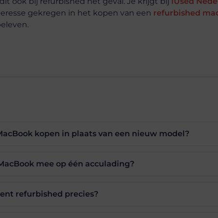
it ook bij refurbished het geval. Je krijgt bij
iUsed Nede
Interesse gekregen in het kopen van een
refurbished ma
beleven.
MacBook kopen in plaats van een nieuw model?
 MacBook mee op één acculading?
ent refurbished precies?