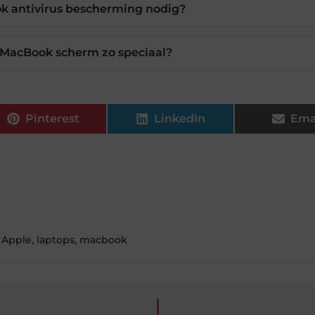
k antivirus bescherming nodig?
MacBook scherm zo speciaal?
Pinterest
LinkedIn
Ema
,
Apple
,
laptops
,
macbook