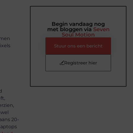
Begin vandaag nog
met bloggen via
Seven
Soul Motion
ermen
ixels
Stuur ons een bericht
Registreer hier
d
ft,
rzien,
 wel
aans 20-
laptops