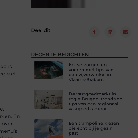
Deel dit:
RECENTE BERICHTEN
Koi verzorgen en
Books
voeren met tips van
ogle of
een vijverwinkel in
Vlaams-Brabant
De vastgoedmarkt in
regio Brugge: trends en
tips van een regionaal
e.
vastgoedkantoor
rken. En
Een trampoline kiezen
n over
die echt bij je gezin
 menu’s
past