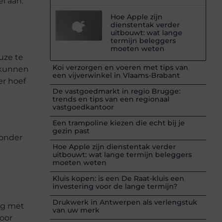
l aan.
Hoe Apple zijn
dienstentak verder
uitbouwt: wat lange
termijn beleggers
moeten weten
uze te
Koi verzorgen en voeren met tips van
 kunnen
een vijverwinkel in Vlaams-Brabant
er hoef
De vastgoedmarkt in regio Brugge:
trends en tips van een regionaal
vastgoedkantoor
Een trampoline kiezen die echt bij je
gezin past
zonder
Hoe Apple zijn dienstentak verder
uitbouwt: wat lange termijn beleggers
moeten weten
Kluis kopen: is een De Raat-kluis een
investering voor de lange termijn?
Drukwerk in Antwerpen als verlengstuk
ng met
van uw merk
voor